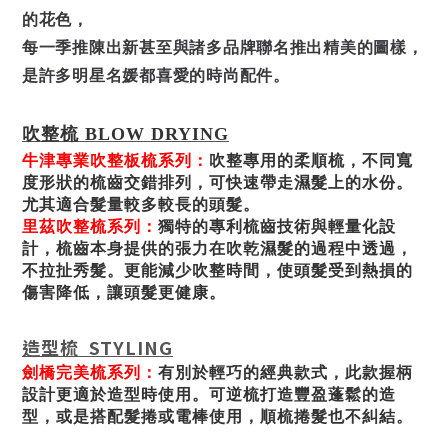
的花色，
每一季推陳出新甚至與諸多品牌聯名推出精美的圖樣，
是許多明星名媛都喜愛的時尚配件。
吹整梳
BLOW DRYING
牛津專業吹整板梳系列：
吹整專用的柔順梳，不同寬
度形狀的梳齒交錯排列，可快速帶走濕髮上的水份。
尤其適合髮量較多較長的頭髮。
里茲吹整梳系列：
獨特的專利梳齒技術與輕量化設
計，梳齒本身提供的張力在吹乾濕髮的過程中透過，
不拉扯秀髮。更能減少吹整時間，使頭髮受到熱損的
傷害降低，讓頭髮更健康。
造型梳
STYLING
劍橋完美梳系列：
有別於輕巧的經典款式，此款握柄
設計更適於造型時使用。可逆梳打造豐盈蓬鬆的造
型，或是搭配髮捲或電棒使用，順梳捲髮也不糾結。