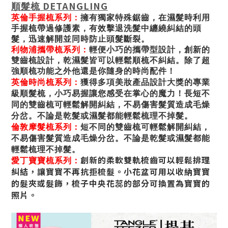
DETANGLING
順髮梳
英倫手握梳系列：
擁有獨家特殊鋸齒，在濕髮時利用
手握梳帶過修護素，有效擊退洗髮中纏繞糾結的頭
髮，迅速解開並同時防止頭髮斷裂。
利物浦攜帶梳系列：
輕便小巧的攜帶型設計，創新的
雙齒梳設計，乾濕髮皆可以輕鬆順梳不糾結。除了超
強順梳功能之外他還是你隨身的時尚配件！
英倫時尚梳系列：
獲得多項美妝產品設計大獎的專業
級順髮梳，小巧易握讓您感受在掌心的魔力！長短不
同的雙齒梳可輕鬆解開糾結，不易傷害髮質造成毛燥
分岔。不論是乾髮或濕髮都能輕鬆梳理不掉髮。
倫敦摩髮梳系列：
短不同的雙齒梳可輕鬆解開糾結，
不易傷害髮質造成毛燥分岔。不論是乾髮或濕髮都能
輕鬆梳理不掉髮。
創新的柔軟雙軌梳齒可以輕鬆排理
愛丁寶寶梳系列：
糾結，讓寶寶不再抗拒梳髮。小花盆可用以收納寶寶
的髮夾或髮飾，梳子中央花蕊的部分可換置為寶寶的
照片。