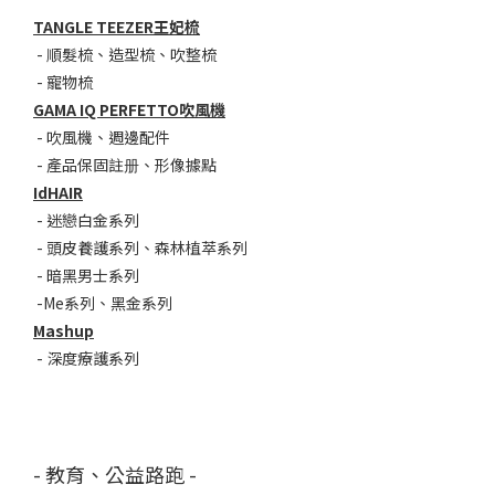
TANGLE TEEZER王妃梳
-
順髮梳
、
造型梳
、
吹整梳
-
寵物梳
GAMA IQ PERFETTO吹風機
-
吹風機
、
週邊配件
-
產品保固註册
、
形像據點
IdHAIR
-
迷戀白金系列
- 頭皮養護系列
、
森林植萃系列
-
暗黑男士系列
-
Me系列
、
黑金系列
Mashup
-
深度療護系列
- 教育、公益路跑 -