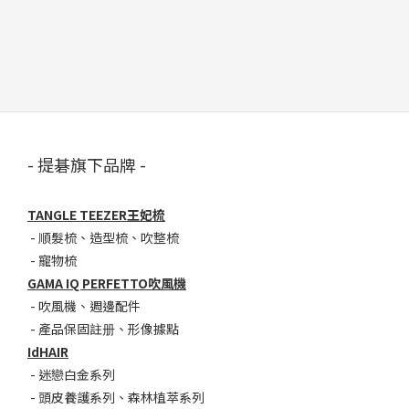
- 提碁旗下品牌 -
TANGLE TEEZER王妃梳
-
順髮梳
、
造型梳
、
吹整梳
-
寵物梳
GAMA IQ PERFETTO吹風機
-
吹風機
、
週邊配件
-
產品保固註册
、
形像據點
IdHAIR
-
迷戀白金系列
- 頭皮養護系列
、
森林植萃系列