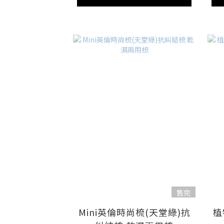
售完
Mini英倫時尚梳(天堂綠)抗
植