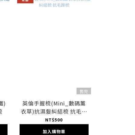
售完
鐵)
英倫手握梳(Mini_數碼薰
梳
衣草)抗濕髮糾結梳 抗毛躁
梳
NT$500
加入購物車