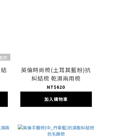
售完
糾結
英倫時尚梳(土耳其藍粉)抗
糾結梳 乾濕兩用梳
NT$620
加入購物車