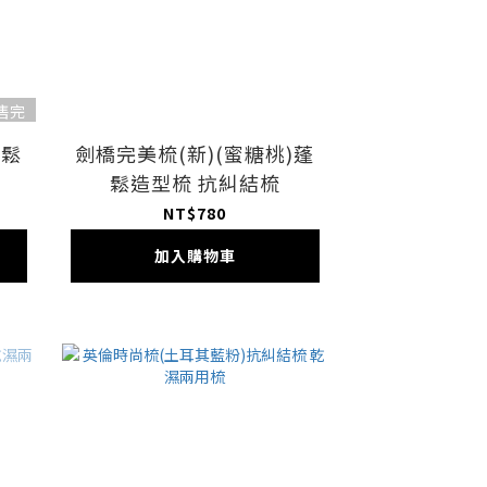
售完
蓬鬆
劍橋完美梳(新)(蜜糖桃)蓬
鬆造型梳 抗糾結梳
NT$780
加入購物車