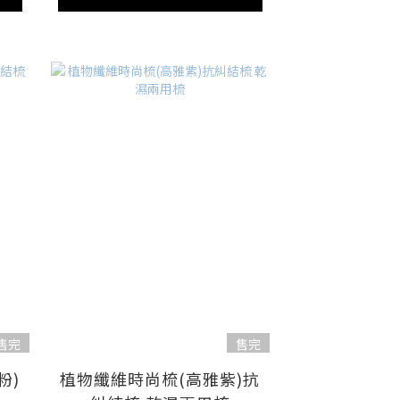
售完
售完
粉)
植物纖維時尚梳(高雅紫)抗