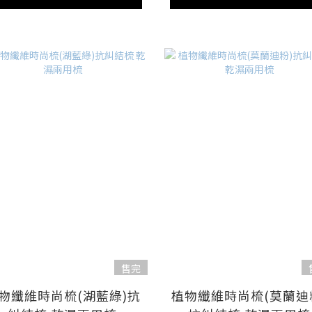
售完
物纖維時尚梳(湖藍綠)抗
植物纖維時尚梳(莫蘭迪