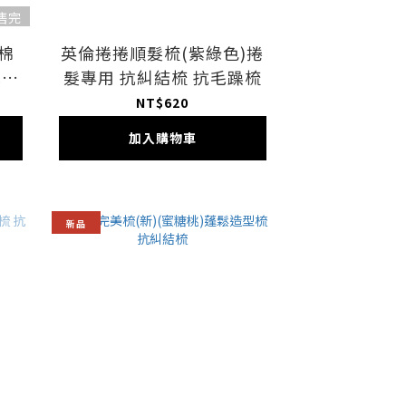
售完
荷棉
英倫捲捲順髮梳(紫綠色)捲
毛躁
髮專用 抗糾結梳 抗毛躁梳
NT$620
加入購物車
新品