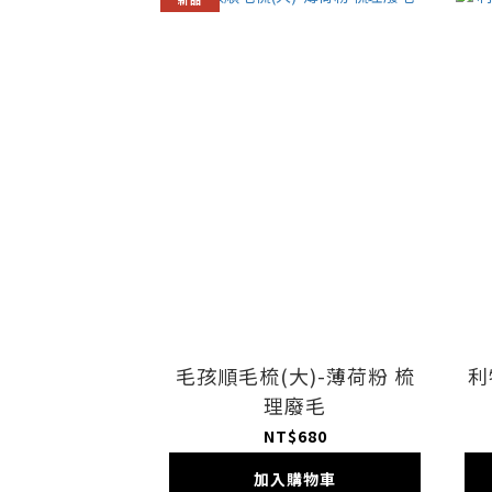
毛孩順毛梳(大)-薄荷粉 梳
利
理廢毛
NT$680
加入購物車