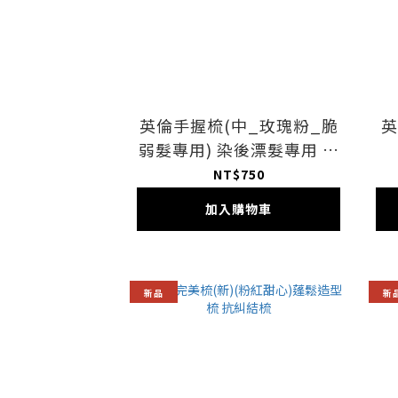
英倫手握梳(中_玫瑰粉_脆
英
弱髮專用) 染後漂髮專用 細
軟髮 抗濕髮糾結梳 抗毛躁
NT$750
梳
加入購物車
新品
新