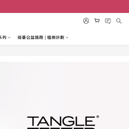
系列
提碁公益路跑 | 植樹計劃