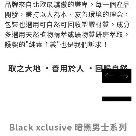
品牌來自北歐最驕傲的謙卑。每一個產品
開發，秉持以人為本、友善環境的理念，
包裝也選用可自然可回收塑膠材質。成分
多選用天然植物精萃或礦物質研磨萃取。
護髮的"純素主義"也是我們訴求！
取之大地 •善用於人 •回歸自然
prev
next
prev
next
Black xclusive 暗黑男士系列