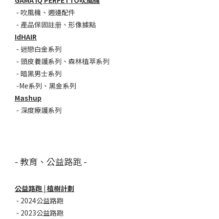
GAMA IQ PERFETTO吹風機
-
吹風機
、
週邊配件
-
產品保固註册
、
形像據點
IdHAIR
-
迷戀白金系列
- 頭皮養護系列
、
森林植萃系列
-
暗黑男士系列
-
Me系列
、
黑金系列
Mashup
-
深度療護系列
- 教育、公益路跑 -
公益路跑 | 植樹計劃
-
2024公益路跑
-
2023公益路跑