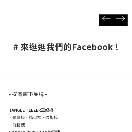
prev
next
# 來逛逛我們的Facebook !
- 提碁旗下品牌 -
TANGLE TEEZER王妃梳
-
順髮梳
、
造型梳
、
吹整梳
-
寵物梳