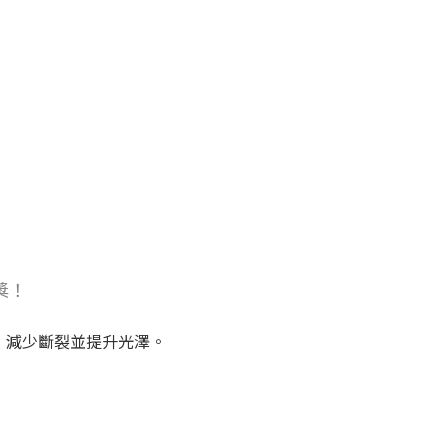
獎！
和解結，減少斷裂並提升光澤。