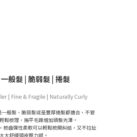
一般髮 | 脆弱髮 | 捲髮
r | Fine & Fragile | Naturally Curly
是一般髮、脆弱髮或是豐厚捲髮都適合，不管
輕鬆梳理，撫平毛躁增加頭髮光澤。
列，梳齒彈性柔軟可以輕鬆梳開糾結，又不拉扯
大大舒緩頭皮壓力感。