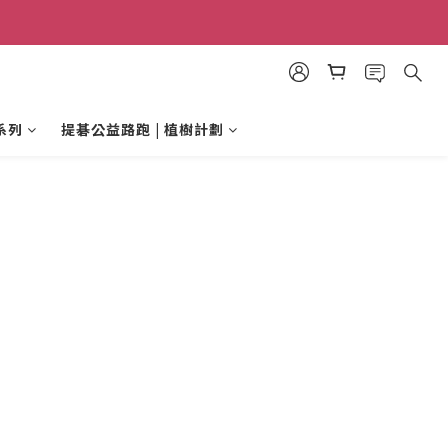
系列
提碁公益路跑 | 植樹計劃