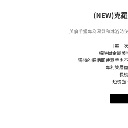
(NEW)克
英倫手握專為濕髮和淋浴時使用設計 I 
I每一
將時尚金屬美
獨特的握柄即使濕手也
專利雙層
長
短梳齒