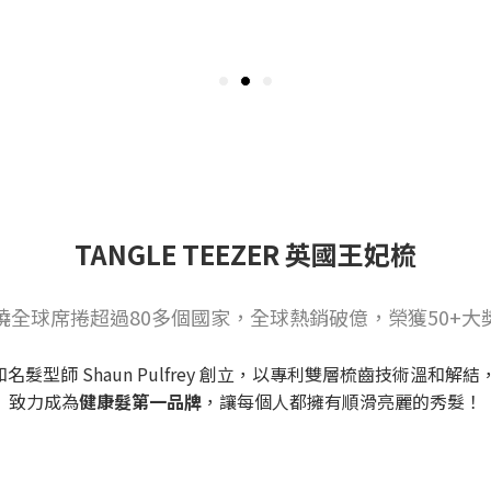
TANGLE TEEZER 英國王妃梳
燒全球席捲超過80多個國家，全球熱銷破億，榮獲50+大
 由英國知名髮型師 Shaun Pulfrey 創立，以專利雙層梳齒技術溫
致力成為
健康髮第一品牌
，讓每個人都擁有順滑亮麗的秀髮！