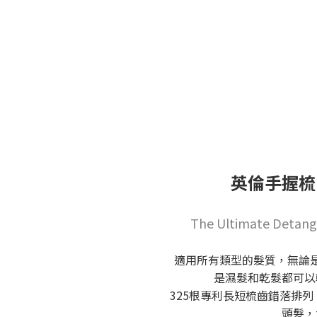
英倫手握梳 
The Ultimate Detangle
適用所有類型的髮質，無論
是濕髮和乾髮都可以
325根專利長短梳齒錯落排
頭髮，