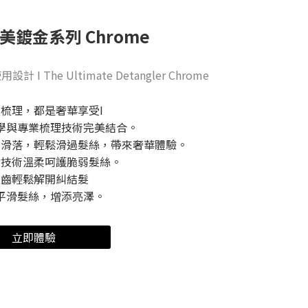
羅美鍍金系列 Chrome
The Ultimate Detangler Chrome
次梳理，都是奢華享受I
學與專業梳理技術完美結合。
不滑落，輕鬆滑過髮絲，帶來奢華體驗。
齒技術溫柔呵護脆弱髮絲。
梳齒輕鬆解開糾結髮
平滑髮絲，增添亮澤。
立即體驗