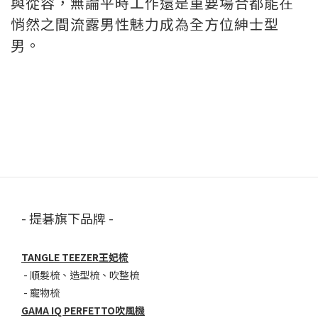
與從容，無論平時工作還是重要場合都能在
悄然之間流露男性魅力成為全方位紳士型
男。
- 提碁旗下品牌 -
TANGLE TEEZER王妃梳
-
順髮梳
、
造型梳
、
吹整梳
-
寵物梳
GAMA IQ PERFETTO吹風機