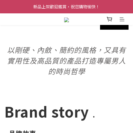
新品上架歡迎鑑賞，祝您購物愉快！
prev
next
以剛硬、內斂、簡約的風格，又具有
實用性及高品質的產品打造專屬男人
的時尚哲學
Brand story
.