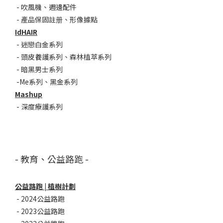
-
吹風機
、
週邊配件
-
產品保固註册
、
形像據點
IdHAIR
-
迷戀白金系列
- 頭皮養護系列
、
森林植萃系列
-
暗黑男士系列
-
Me系列
、
黑金系列
Mashup
-
深度療護系列
- 教育、公益路跑 -
公益路跑 | 植樹計劃
-
2024公益路跑
-
2023公益路跑