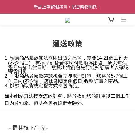
新品上架歡迎鑑賞，祝您購物愉快！
運送政策
1.
預購商品屬於無法立即出貨之品項，需要14-21個工作天
(不含假日)，
有提早到貨會依照付款順序出貨，
所以無法
提前告知出貨日期，然於出貨前會先行通知訂購者以確認
寄貨日期。
5-7
2.
一般商品於帳款確認後會立即處理訂單，您將於
個工
(
)
作日內
不含週二店休及國定例假日
收到訂購之商品。
3.
以超商取貨或宅配方式寄送商品。
如本網站無法接受您的訂單，將於收到您的訂單後二個工作
日內通知您。但法令另有規定者除外。
- 提碁旗下品牌 -