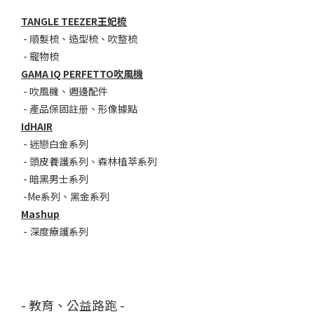
TANGLE TEEZER王妃梳
-
順髮梳
、
造型梳
、
吹整梳
-
寵物梳
GAMA IQ PERFETTO吹風機
-
吹風機
、
週邊配件
-
產品保固註册
、
形像據點
IdHAIR
-
迷戀白金系列
- 頭皮養護系列
、
森林植萃系列
-
暗黑男士系列
-
Me系列
、
黑金系列
Mashup
-
深度療護系列
- 教育、公益路跑 -