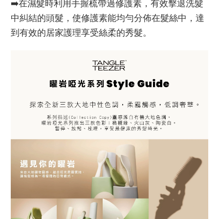
➡️在濕髮時利用手握梳帶過修護素，有效擊退洗髮
中糾結的頭髮，使修護素能均勻分佈在髮絲中，達
到有效的居家護理享受絲柔的秀髮。