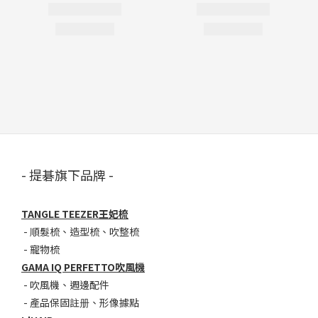
- 提碁旗下品牌 -
TANGLE TEEZER王妃梳
-
順髮梳
、
造型梳
、
吹整梳
-
寵物梳
GAMA IQ PERFETTO吹風機
-
吹風機
、
週邊配件
-
產品保固註册
、
形像據點