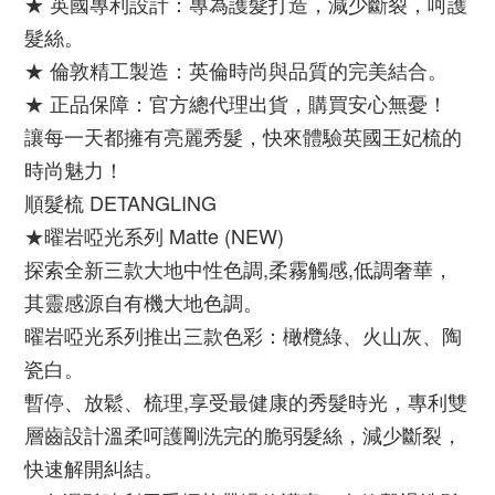
★ 英國專利設計：專為護髮打造，減少斷裂，呵護
髮絲。
★ 倫敦精工製造：英倫時尚與品質的完美結合。
★ 正品保障：官方總代理出貨，購買安心無憂！
讓每一天都擁有亮麗秀髮，快來體驗英國王妃梳的
時尚魅力！
順髮梳 DETANGLING
★曜岩啞光系列 Matte (NEW)
探索全新三款大地中性色調,柔霧觸感,低調奢華，
其靈感源自有機大地色調。
曜岩啞光系列推出三款色彩：橄欖綠、火山灰、陶
瓷白。
暫停、放鬆、梳理,享受最健康的秀髮時光，專利雙
層齒設計溫柔呵護剛洗完的脆弱髮絲，減少斷裂，
快速解開糾結。