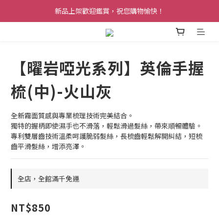
新品上架歡迎鑑賞，祝您購物愉快！
【曜岩啞光系列】英倫手握
梳(中)-火山灰
全新霧面質感與專業梳理技術完美結合。
獨特的握柄即使濕手也不滑落，輕鬆滑過髮絲，帶來順暢體驗。
專利雙層齒技術溫柔呵護脆弱髮絲，長梳齒輕鬆解開糾結，短梳
齒平滑髮絲，增添亮澤。
全店，全館滿千免運
NT$850