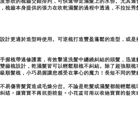
度形狀的梳齒交錯排列，可快速帶走濕髮上的水份。尤其適
，梳齒本身提供的張力在吹乾濕髮的過程中透過，不拉扯秀
設計更適於造型時使用。可逆梳打造豐盈蓬鬆的造型，或是
手握梳帶過修護素，有效擊退洗髮中纏繞糾結的頭髮，迅速
雙齒梳設計，乾濕髮皆可以輕鬆順梳不糾結。除了超強順梳
級順髮梳，小巧易握讓您感受在掌心的魔力！長短不同的雙
不易傷害髮質造成毛燥分岔。不論是乾髮或濕髮都能輕鬆梳
糾結，讓寶寶不再抗拒梳髮。小花盆可用以收納寶寶的髮夾