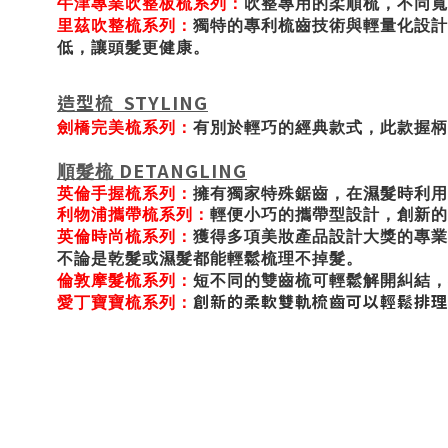
牛津專業吹整板梳系列：
吹整專用的柔順梳，不同寬
里茲吹整梳系列：
獨特的專利梳齒技術與輕量化設計
低，讓頭髮更健康。
造型梳
STYLING
劍橋完美梳系列：
有別於輕巧的經典款式，此款握柄
DETANGLING
順髮梳
英倫手握梳系列：
擁有獨家特殊鋸齒，在濕髮時利用
利物浦攜帶梳系列：
輕便小巧的攜帶型設計，創新的
英倫時尚梳系列：
獲得多項美妝產品設計大獎的專業
不論是乾髮或濕髮都能輕鬆梳理不掉髮。
倫敦摩髮梳系列：
短不同的雙齒梳可輕鬆解開糾結，
創新的柔軟雙軌梳齒可以輕鬆排理
愛丁寶寶梳系列：