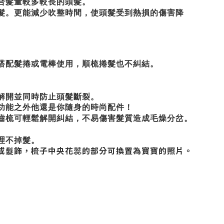
合髮量較多較長的頭髮。
髮。更能減少吹整時間，使頭髮受到熱損的傷害降
搭配髮捲或電棒使用，順梳捲髮也不糾結。
解開並同時防止頭髮斷裂。
功能之外他還是你隨身的時尚配件！
齒梳可輕鬆解開糾結，不易傷害髮質造成毛燥分岔。
理不掉髮。
或髮飾，梳子中央花蕊的部分可換置為寶寶的照片。