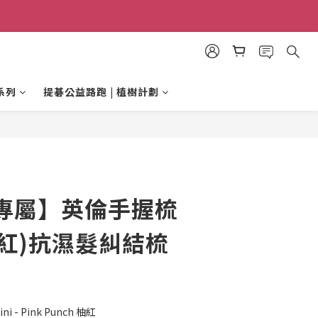
系列
提碁公益路跑 | 植樹計劃
立即購買
專屬】英倫手握梳
_柚紅)抗濕髮糾結梳
ini - Pink Punch 柚紅