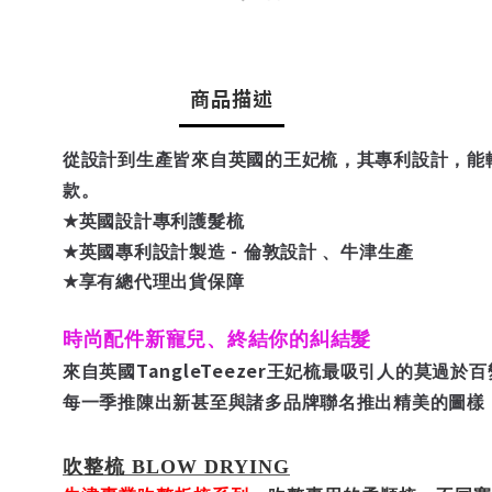
商品描述
從設計到生產皆來自英國的王妃梳，其專利設計，能
款。
★
英國設計專利護髮梳
-
★
英國專利設計製造
倫敦設計 、牛津生產
★
享有總代理出貨保障
時尚配件新寵兒、終結你的糾結髮
TangleTeezer
來自英國
王妃梳最吸引人的莫過於百
每一季推陳出新甚至與諸多品牌聯名推出精美的圖樣
吹整梳
BLOW DRYING