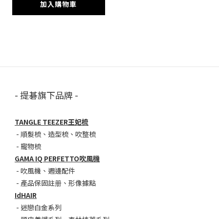
加入購物車
- 提碁旗下品牌 -
TANGLE TEEZER王妃梳
-
順髮梳
、
造型梳
、
吹整梳
-
寵物梳
GAMA IQ PERFETTO吹風機
-
吹風機
、
週邊配件
-
產品保固註册
、
形像據點
IdHAIR
-
迷戀白金系列