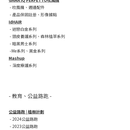
GAMA IQ PERFETTO吹風機
-
吹風機
、
週邊配件
-
產品保固註册
、
形像據點
IdHAIR
-
迷戀白金系列
- 頭皮養護系列
、
森林植萃系列
-
暗黑男士系列
-
Me系列
、
黑金系列
Mashup
-
深度療護系列
- 教育、公益路跑 -
公益路跑 | 植樹計劃
-
2024公益路跑
-
2023公益路跑