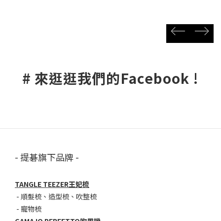
prev
next
# 來逛逛我們的Facebook !
- 提碁旗下品牌 -
TANGLE TEEZER王妃梳
-
順髮梳
、
造型梳
、
吹整梳
-
寵物梳