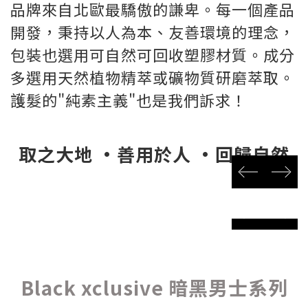
品牌來自北歐最驕傲的謙卑。每一個產品
開發，秉持以人為本、友善環境的理念，
包裝也選用可自然可回收塑膠材質。成分
多選用天然植物精萃或礦物質研磨萃取。
護髮的"純素主義"也是我們訴求！
取之大地 •善用於人 •回歸自然
prev
next
prev
next
Black xclusive 暗黑男士系列