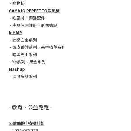
-
寵物梳
GAMA IQ PERFETTO吹風機
-
吹風機
、
週邊配件
-
產品保固註册
、
形像據點
IdHAIR
-
迷戀白金系列
- 頭皮養護系列
、
森林植萃系列
-
暗黑男士系列
-
Me系列
、
黑金系列
Mashup
-
深度療護系列
- 教育、公益路跑 -
公益路跑 | 植樹計劃
-
2024公益路跑