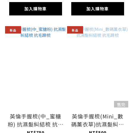
加入購物車
加入購物車
新品
新品
售完
英倫手握梳(中_蜜糖
英倫手握梳(Mini_數
粉) 抗濕髮糾結梳 抗毛
碼薰衣草)抗濕髮糾結
躁梳
梳 抗毛躁梳
NT$750
NT$500