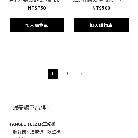
躁梳
躁梳
NT$750
NT$500
加入購物車
加入購物車
1
2
- 提碁旗下品牌 -
TANGLE TEEZER王妃梳
-
順髮梳
、
造型梳
、
吹整梳