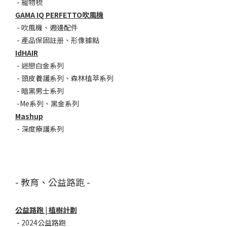
-
寵物梳
GAMA IQ PERFETTO吹風機
-
吹風機
、
週邊配件
-
產品保固註册
、
形像據點
IdHAIR
-
迷戀白金系列
- 頭皮養護系列
、
森林植萃系列
-
暗黑男士系列
-
Me系列
、
黑金系列
Mashup
-
深度療護系列
- 教育、公益路跑 -
公益路跑 | 植樹計劃
-
2024公益路跑