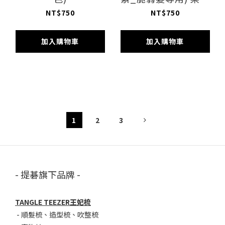
漂髮專用 細軟髮 抗濕
NT$750
NT$750
髮糾結梳 抗毛躁梳
加入購物車
加入購物車
1
2
3
- 提碁旗下品牌 -
TANGLE TEEZER王妃梳
-
順髮梳
、
造型梳
、
吹整梳