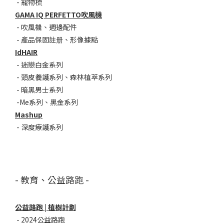
-
寵物梳
GAMA IQ PERFETTO吹風機
-
吹風機
、
週邊配件
-
產品保固註册
、
形像據點
IdHAIR
-
迷戀白金系列
- 頭皮養護系列
、
森林植萃系列
-
暗黑男士系列
-
Me系列
、
黑金系列
Mashup
-
深度療護系列
- 教育、公益路跑 -
公益路跑 | 植樹計劃
-
2024公益路跑